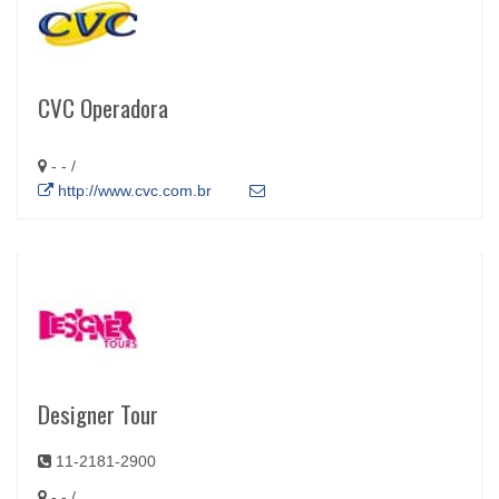
CVC Operadora
- - /
http://www.cvc.com.br
Designer Tour
11-2181-2900
- - /