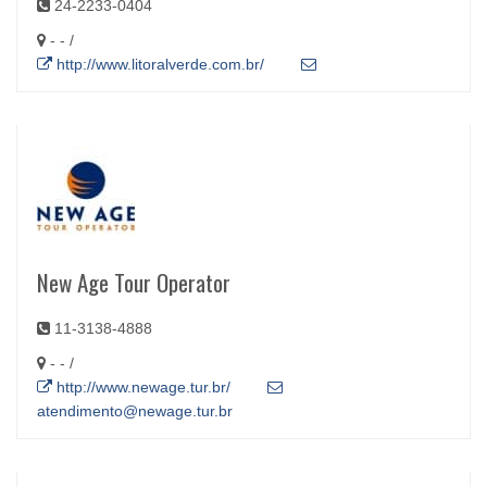
24-2233-0404
- - /
http://www.litoralverde.com.br/
New Age Tour Operator
11-3138-4888
- - /
http://www.newage.tur.br/
atendimento@newage.tur.br