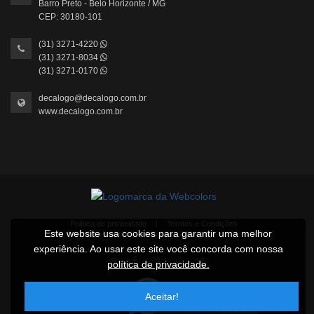
Barro Preto - Belo Horizonte / MG
CEP: 30180-101
(31) 3271-4220
(31) 3271-8034
(31) 3271-0170
decalogo@decalogo.com.br
www.decalogo.com.br
Política de privacidade
|
Termos e Condições
Este website usa cookies para garantir uma melhor
2021 © Todos os direitos reservados.
experiência. Ao usar este site você concorda com nossa
política de privacidade.
Aceitar!